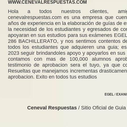
WWW.CENEVALRESPUESTAS.COM
Hola a todos nuestros clientes, amig
cenevalrespuestas.com es una empresa que cue
años de experiencia en la elaboración de guías de e
la necesidad de los estudiantes y egresados de co
apoyaran en sus estudios para sus exámenes EG
286 BACHILLERATO, y nos sentimos contentos de 
todos los estudiantes que adquieren una guia; 
2023 seguir brindandoles apoyo y apoyarlos en sus
contamos con mas de 100,000 alumnos aproba
testimonio de aprobacion sera el tuyo, ya que 
Resueltas que manejamos incrementas drasticamente
aprobacion. Exito en todos tus estudios
EGEL
/
EXANI
Ceneval Respuestas
/ Sitio Oficial de Gui