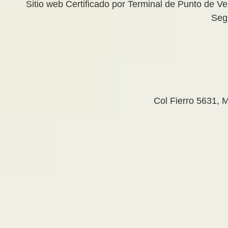
Sitio web Certificado por Terminal de Punto de 
Seg
Col Fierro 5631, 